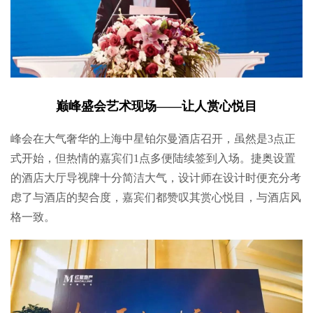
巅峰盛会艺术现场——让人赏心悦目
峰会在大气奢华的上海中星铂尔曼酒店召开，虽然是3点正
式开始，但热情的嘉宾们1点多便陆续签到入场。捷奥设置
的酒店大厅导视牌十分简洁大气，设计师在设计时便充分考
虑了与酒店的契合度，嘉宾们都赞叹其赏心悦目，与酒店风
格一致。